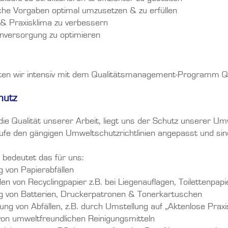
che Vorgaben optimal umzusetzen & zu erfüllen
 & Praxisklima zu verbessern
enversorgung zu optimieren
ten wir intensiv mit dem Qualitätsmanagement-Programm QEP 
hutz
ie Qualität unserer Arbeit, liegt uns der Schutz unserer Um
ufe den gängigen Umweltschutzrichtlinien angepasst und s
 bedeutet das für uns:
g von Papierabfällen
n von Recyclingpapier z.B. bei Liegenauflagen, Toilettenpap
ng von Batterien, Druckerpatronen & Tonerkartuschen
ng von Abfällen, z.B. durch Umstellung auf „Aktenlose Praxi
von umweltfreundlichen Reinigungsmitteln