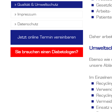
»
Qualität & Umweltschutz
Gesetzli
Arbeits-
»
Impressum
Patient
»
Datenschutz
Daher arbei
Jetzt online Termin vereinbaren
Umweltsc
Sie brauchen einen Diabetologen?
Ebenso wie d
unsere Ablä
Im Einzelnen
Recyclin
Verwende
Recycli
Vermeidu
Einsatz 